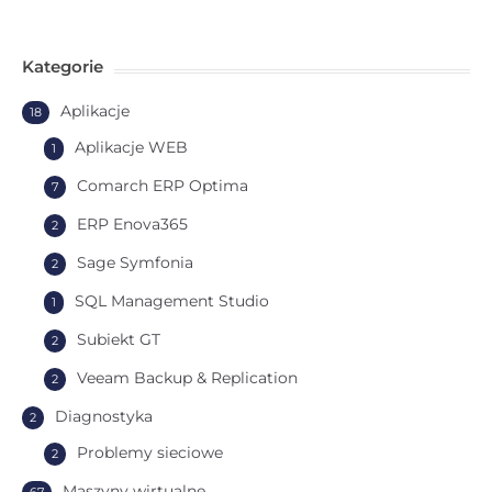
Kategorie
Aplikacje
18
Aplikacje WEB
1
Comarch ERP Optima
7
ERP Enova365
2
Sage Symfonia
2
SQL Management Studio
1
Subiekt GT
2
Veeam Backup & Replication
2
Diagnostyka
2
Problemy sieciowe
2
Maszyny wirtualne