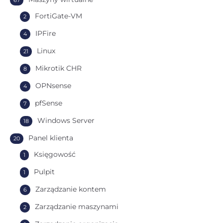
67
FortiGate-VM
2
IPFire
4
Linux
21
Mikrotik CHR
8
OPNsense
4
pfSense
7
Windows Server
18
Panel klienta
20
Księgowość
1
Pulpit
1
Zarządzanie kontem
6
Zarządzanie maszynami
2