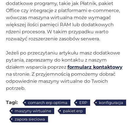
dodatkowe programy, takie jak
Płatnik
, pakiet
Office czy integracje z platformami e-commerce,
wówczas maszyna wirtualna może wymagać
większej ilości pamięci RAM lub dodatkowych
rdzeni procesora. W takim przypadku warto
rozważyć rozszerzenie zasobów serwera.
Jeżeli po przeczytaniu artykułu masz dodatkowe
pytania, zapraszamy do kontaktu z naszym
działem wsparcia poprzez
formularz kontaktowy
na stronie. Z przyjemnością pomożemy dobrać
odpowiednie maszyny wirtualne do Twoich
potrzeb.
Tagi:
comarch erp optima
ERP
konfiguracja
maszyny wirtualne
pakiet erp
zapora sieciowa