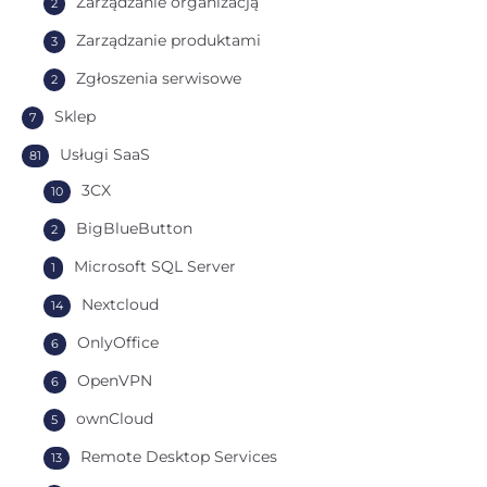
Zarządzanie organizacją
2
Zarządzanie produktami
3
Zgłoszenia serwisowe
2
Sklep
7
Usługi SaaS
81
3CX
10
BigBlueButton
2
Microsoft SQL Server
1
Nextcloud
14
OnlyOffice
6
OpenVPN
6
ownCloud
5
Remote Desktop Services
13