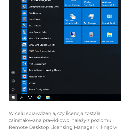
W celu sprawdzenia, czy licencja została
zainstalowana prawidłowo, należy z poziomu
Remote Desktop Licensing Manager kliknąć w