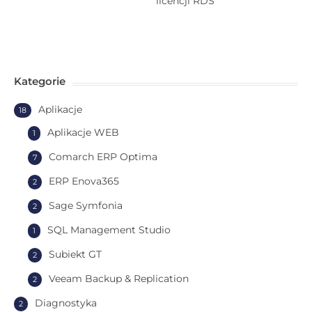
licencji RDS
Kategorie
Aplikacje
18
Aplikacje WEB
1
Comarch ERP Optima
7
ERP Enova365
2
Sage Symfonia
2
SQL Management Studio
1
Subiekt GT
2
Veeam Backup & Replication
2
Diagnostyka
2