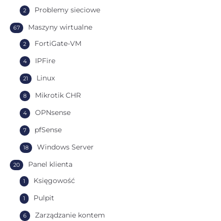
Problemy sieciowe
2
Maszyny wirtualne
67
FortiGate-VM
2
IPFire
4
Linux
21
Mikrotik CHR
8
OPNsense
4
pfSense
7
Windows Server
18
Panel klienta
20
Księgowość
1
Pulpit
1
Zarządzanie kontem
6