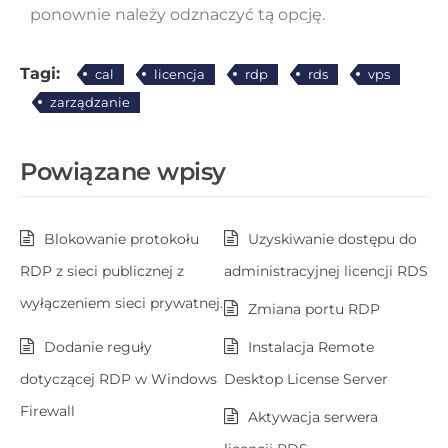
ponownie należy odznaczyć tą opcję.
Tagi:
cal
licencja
rdp
rds
vps
zarządzanie
Powiązane wpisy
Blokowanie protokołu
Uzyskiwanie dostępu do
RDP z sieci publicznej z
administracyjnej licencji RDS
wyłączeniem sieci prywatnej.
Zmiana portu RDP
Dodanie reguły
Instalacja Remote
dotyczącej RDP w Windows
Desktop License Server
Firewall
Aktywacja serwera