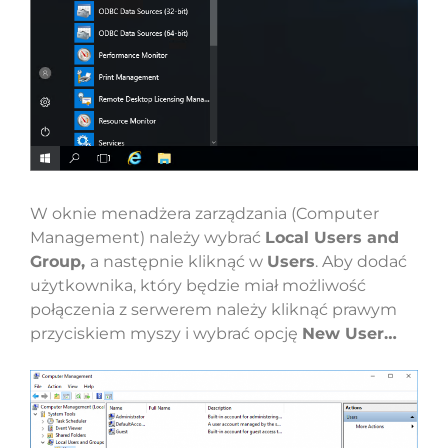
W oknie menadżera zarządzania (Computer
Management) należy wybrać
Local Users and
Group,
a następnie kliknąć w
Users
. Aby dodać
użytkownika, który będzie miał możliwość
połączenia z serwerem należy kliknąć prawym
przyciskiem myszy i wybrać opcję
New User…