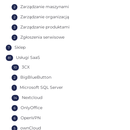
Zarządzanie maszynami
2
Zarządzanie organizacją
2
Zarządzanie produktami
3
Zgłoszenia serwisowe
2
Sklep
7
Usługi SaaS
81
3CX
10
BigBlueButton
2
Microsoft SQL Server
1
Nextcloud
14
OnlyOffice
6
OpenVPN
6
ownCloud
5