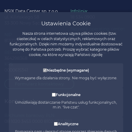
NSIX Data Center sp. z o.o.
Infolinia:
ul. Kilińskiego 58
18 534 0900
33-300 Nowy Sącz
Ustawienia Cookie
Network operating center:
Nasza strona internetowa używa plików cookies (tzw.
NIP
18 534 0700
ciasteczka) w celach statystycznych, reklamowych oraz
8133720513
funkcjonalnych. Dzięki nim możemy indywidualnie dostosować
Dział sprzedaży:
stronę do Państwa potrzeb. Proszę wybrać kategorie plików
REGON
18 534 0900 wew. 1
cookie, na które wyrażają Państwo zgodę:
364298368
KRS
0000615341
Niezbędne (wymagane)
Wymagane dla działania strony. Nie mogą być wyłączone.
Formularz kontaktowy
Funkcjonalne
Konta bankowe:
Umożliwiają dostarczanie Państwu usług funkcjonalnych,
m.in. "live czat".
Rachunek bankowy PLN:
08 1020 3453 0000 8102 0321 1182
Analityczne
Pomagają nam ulepszyć stronę poprzez zbieranie danych