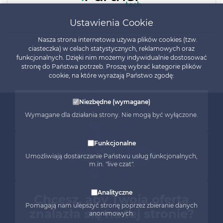
Ustawienia Cookie
Nasza strona internetowa używa plików cookies (tzw.
ciasteczka) w celach statystycznych, reklamowych oraz
funkcjonalnych. Dzięki nim możemy indywidualnie dostosować
stronę do Państwa potrzeb. Proszę wybrać kategorie plików
cookie, na które wyrażają Państwo zgodę:
Niezbędne (wymagane)
Wymagane dla działania strony. Nie mogą być wyłączone.
Funkcjonalne
Umożliwiają dostarczanie Państwu usług funkcjonalnych,
m.in. "live czat".
Analityczne
Chcesz, aby Twoja oferta
Pomagają nam ulepszyć stronę poprzez zbieranie danych
znalazła się na tej stronie?
anonimowych.