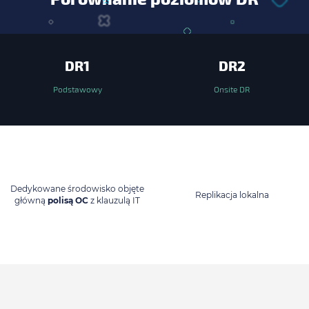
DR1
DR2
Podstawowy
Onsite DR
Dedykowane środowisko objęte
Replikacja lokalna
główną
polisą OC
z klauzulą IT