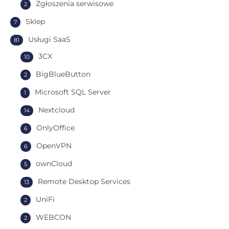
Zgłoszenia serwisowe
2
Sklep
7
Usługi SaaS
81
3CX
10
BigBlueButton
2
Microsoft SQL Server
1
Nextcloud
14
OnlyOffice
6
OpenVPN
6
ownCloud
5
Remote Desktop Services
13
UniFi
2
WEBCON
2