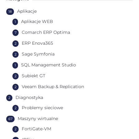
Aplikacje
18
Aplikacje WEB
1
Comarch ERP Optima
7
ERP Enova365
2
Sage Symfonia
2
SQL Management Studio
1
Subiekt GT
2
Veeam Backup & Replication
2
Diagnostyka
2
Problemy sieciowe
2
Maszyny wirtualne
67
FortiGate-VM
2