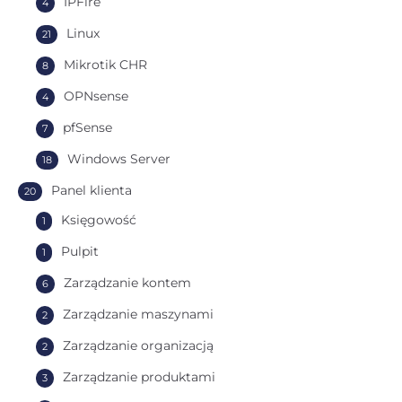
IPFire
4
Linux
21
Mikrotik CHR
8
OPNsense
4
pfSense
7
Windows Server
18
Panel klienta
20
Księgowość
1
Pulpit
1
Zarządzanie kontem
6
Zarządzanie maszynami
2
Zarządzanie organizacją
2
Zarządzanie produktami
3