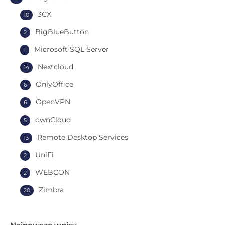
3CX
10
BigBlueButton
2
Microsoft SQL Server
1
Nextcloud
14
OnlyOffice
6
OpenVPN
6
ownCloud
5
Remote Desktop Services
13
UniFi
2
WEBCON
2
Zimbra
20