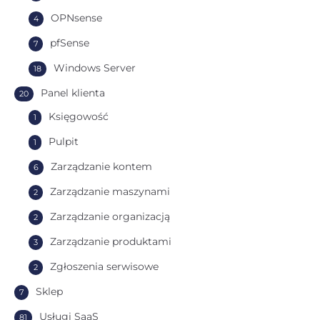
OPNsense
4
pfSense
7
Windows Server
18
Panel klienta
20
Księgowość
1
Pulpit
1
Zarządzanie kontem
6
Zarządzanie maszynami
2
Zarządzanie organizacją
2
Zarządzanie produktami
3
Zgłoszenia serwisowe
2
Sklep
7
Usługi SaaS
81