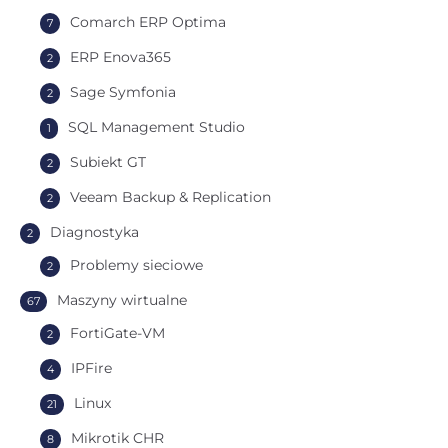
Comarch ERP Optima
7
ERP Enova365
2
Sage Symfonia
2
SQL Management Studio
1
Subiekt GT
2
Veeam Backup & Replication
2
Diagnostyka
2
Problemy sieciowe
2
Maszyny wirtualne
67
FortiGate-VM
2
IPFire
4
Linux
21
Mikrotik CHR
8