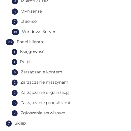
Mikrotik CHR
8
OPNsense
4
pfSense
7
Windows Server
18
Panel klienta
20
Księgowość
1
Pulpit
1
Zarządzanie kontem
6
Zarządzanie maszynami
2
Zarządzanie organizacją
2
Zarządzanie produktami
3
Zgłoszenia serwisowe
2
Sklep
7