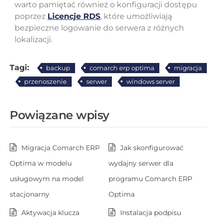
warto pamiętać również o konfiguracji dostępu
poprzez
Licencje RDS
, które umożliwiają
bezpieczne logowanie do serwera z różnych
lokalizacji.
Tagi:
backup
comarch erp optima
migracja
przenoszenie
serwer
windows server
Powiązane wpisy
Migracja Comarch ERP
Jak skonfigurować
Optima w modelu
wydajny serwer dla
usługowym na model
programu Comarch ERP
stacjonarny
Optima
Aktywacja klucza
Instalacja podpisu