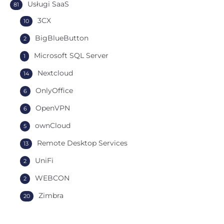
Usługi SaaS
81
3CX
10
BigBlueButton
2
Microsoft SQL Server
1
Nextcloud
14
OnlyOffice
6
OpenVPN
6
ownCloud
5
Remote Desktop Services
13
UniFi
2
WEBCON
2
Zimbra
20