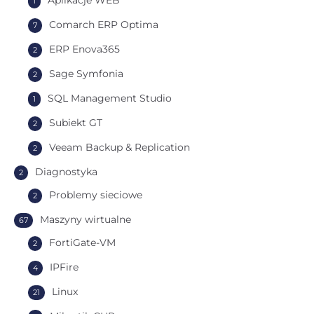
Aplikacje WEB
1
Comarch ERP Optima
7
ERP Enova365
2
Sage Symfonia
2
SQL Management Studio
1
Subiekt GT
2
Veeam Backup & Replication
2
Diagnostyka
2
Problemy sieciowe
2
Maszyny wirtualne
67
FortiGate-VM
2
IPFire
4
Linux
21