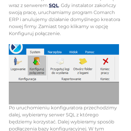
wraz z serwerem
SQL
. Gdy instalator zakończy
swoją pracę, uruchamiamy program Comarch
ERP i anulujemy działanie domyślnego kreatora
nowej firmy. Zamiast tego klikamy w opcję
Konfiguruj połączenie.
Po uruchomieniu konfiguratora przechodzimy
dalej, wybieramy serwer SQL z którego
będziemy korzystać. Dalej wybieramy sposób
podłączenia bazy konfiguracyjnej. W tym