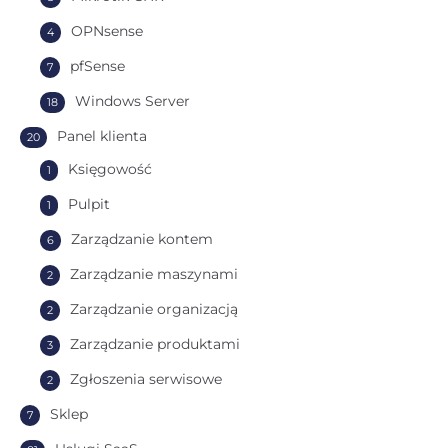
OPNsense
4
pfSense
7
Windows Server
18
Panel klienta
20
Księgowość
1
Pulpit
1
Zarządzanie kontem
6
Zarządzanie maszynami
2
Zarządzanie organizacją
2
Zarządzanie produktami
3
Zgłoszenia serwisowe
2
Sklep
7