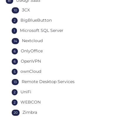
Usługi SaaS
81
3CX
10
BigBlueButton
2
Microsoft SQL Server
1
Nextcloud
14
OnlyOffice
6
OpenVPN
6
ownCloud
5
Remote Desktop Services
13
UniFi
2
WEBCON
2
Zimbra
20