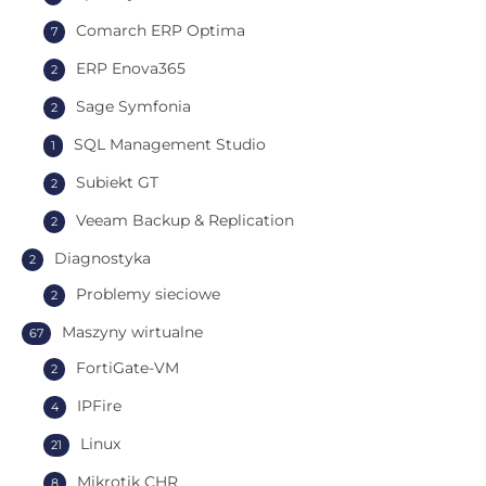
Comarch ERP Optima
7
ERP Enova365
2
Sage Symfonia
2
SQL Management Studio
1
Subiekt GT
2
Veeam Backup & Replication
2
Diagnostyka
2
Problemy sieciowe
2
Maszyny wirtualne
67
FortiGate-VM
2
IPFire
4
Linux
21
Mikrotik CHR
8