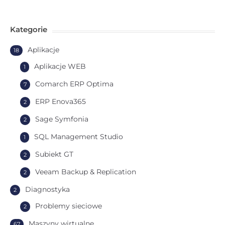
Kategorie
Aplikacje
18
Aplikacje WEB
1
Comarch ERP Optima
7
ERP Enova365
2
Sage Symfonia
2
SQL Management Studio
1
Subiekt GT
2
Veeam Backup & Replication
2
Diagnostyka
2
Problemy sieciowe
2
Maszyny wirtualne
67