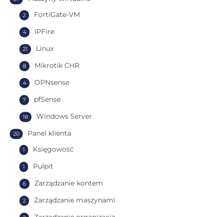
FortiGate-VM
2
IPFire
4
Linux
21
Mikrotik CHR
8
OPNsense
4
pfSense
7
Windows Server
18
Panel klienta
20
Księgowość
1
Pulpit
1
Zarządzanie kontem
6
Zarządzanie maszynami
2
Zarządzanie organizacją