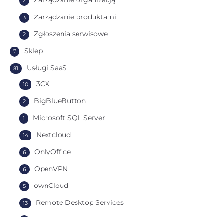
2
Zarządzanie produktami
3
Zgłoszenia serwisowe
2
Sklep
7
Usługi SaaS
81
3CX
10
BigBlueButton
2
Microsoft SQL Server
1
Nextcloud
14
OnlyOffice
6
OpenVPN
6
ownCloud
5
Remote Desktop Services
13