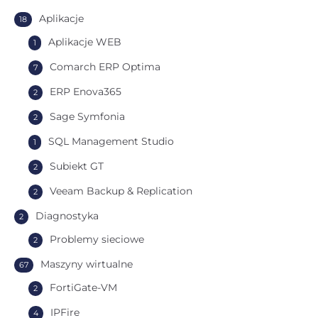
Aplikacje
18
Aplikacje WEB
1
Comarch ERP Optima
7
ERP Enova365
2
Sage Symfonia
2
SQL Management Studio
1
Subiekt GT
2
Veeam Backup & Replication
2
Diagnostyka
2
Problemy sieciowe
2
Maszyny wirtualne
67
FortiGate-VM
2
IPFire
4