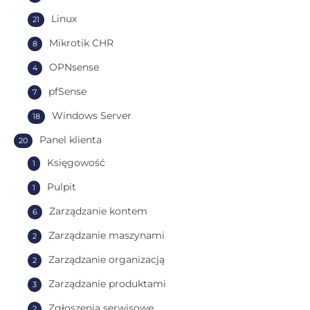
Linux
21
Mikrotik CHR
8
OPNsense
4
pfSense
7
Windows Server
18
Panel klienta
20
Księgowość
1
Pulpit
1
Zarządzanie kontem
6
Zarządzanie maszynami
2
Zarządzanie organizacją
2
Zarządzanie produktami
3
Zgłoszenia serwisowe
2