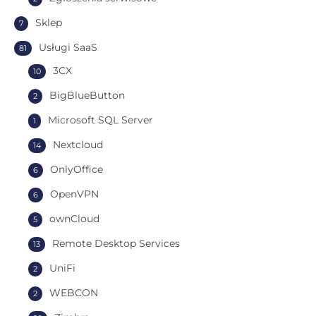
Sklep
7
Usługi SaaS
81
3CX
10
BigBlueButton
2
Microsoft SQL Server
1
Nextcloud
14
OnlyOffice
6
OpenVPN
6
ownCloud
5
Remote Desktop Services
13
UniFi
2
WEBCON
2