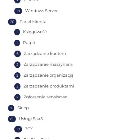
7
Windows Server
18
Panel klienta
20
Księgowość
1
Pulpit
1
Zarządzanie kontem
6
Zarządzanie maszynami
2
Zarządzanie organizacją
2
Zarządzanie produktami
3
Zgłoszenia serwisowe
2
Sklep
7
Usługi SaaS
81
3CX
10