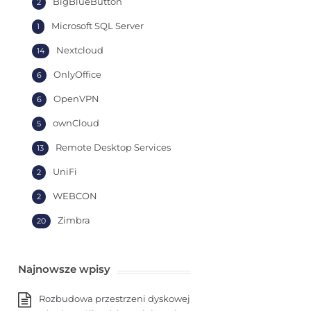
BigBlueButton
2
Microsoft SQL Server
1
Nextcloud
14
OnlyOffice
6
OpenVPN
6
ownCloud
5
Remote Desktop Services
13
UniFi
2
WEBCON
2
Zimbra
20
Najnowsze wpisy
Rozbudowa przestrzeni dyskowej