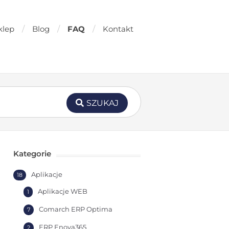
klep
Blog
FAQ
Kontakt
SZUKAJ
Kategorie
Aplikacje
18
Aplikacje WEB
1
Comarch ERP Optima
7
ERP Enova365
2