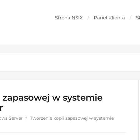
Strona NSIX
Panel Klienta
S
i zapasowej w systemie
r
ws Server
/
Tworzenie kopii zapasowej w systemie