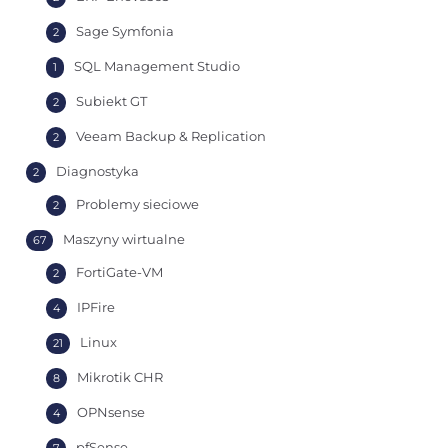
Sage Symfonia
2
SQL Management Studio
1
Subiekt GT
2
Veeam Backup & Replication
2
Diagnostyka
2
Problemy sieciowe
2
Maszyny wirtualne
67
FortiGate-VM
2
IPFire
4
Linux
21
Mikrotik CHR
8
OPNsense
4
pfSense