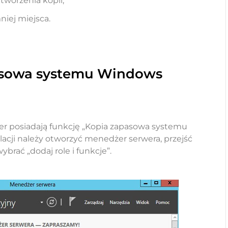
tworzenia kopii,
iej miejsca.
asowa systemu Windows
r posiadają funkcję „Kopia zapasowa systemu
lacji należy otworzyć menedżer serwera, przejść
ybrać „dodaj role i funkcje”.