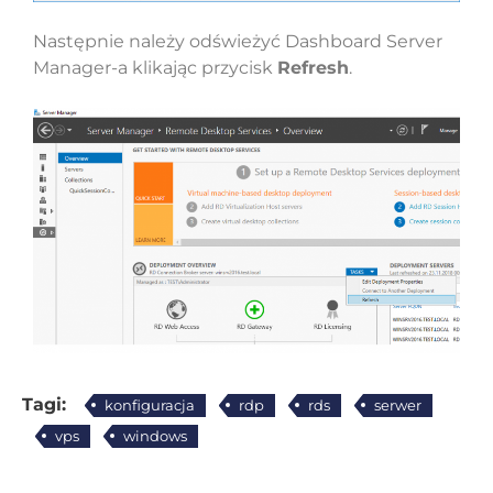
Następnie należy odświeżyć Dashboard Server
Manager-a klikając przycisk
Refresh
.
Tagi:
konfiguracja
rdp
rds
serwer
vps
windows