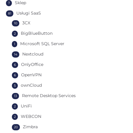
Sklep
7
Usługi SaaS
81
3CX
10
BigBlueButton
2
Microsoft SQL Server
1
Nextcloud
14
OnlyOffice
6
OpenVPN
6
ownCloud
5
Remote Desktop Services
13
UniFi
2
WEBCON
2
Zimbra
20