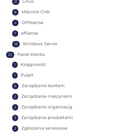
Linux
21
Mikrotik CHR
8
OPNsense
4
pfSense
7
Windows Server
18
Panel klienta
20
Księgowość
1
Pulpit
1
Zarządzanie kontem
6
Zarządzanie maszynami
2
Zarządzanie organizacją
2
Zarządzanie produktami
3
Zgłoszenia serwisowe
2