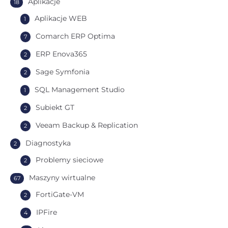
Aplikacje
18
Aplikacje WEB
1
Comarch ERP Optima
7
ERP Enova365
2
Sage Symfonia
2
SQL Management Studio
1
Subiekt GT
2
Veeam Backup & Replication
2
Diagnostyka
2
Problemy sieciowe
2
Maszyny wirtualne
67
FortiGate-VM
2
IPFire
4