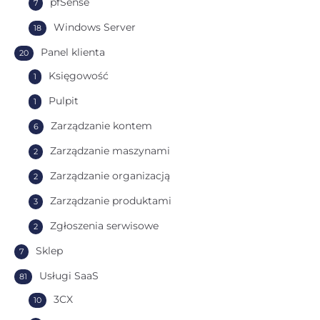
pfSense
7
Windows Server
18
Panel klienta
20
Księgowość
1
Pulpit
1
Zarządzanie kontem
6
Zarządzanie maszynami
2
Zarządzanie organizacją
2
Zarządzanie produktami
3
Zgłoszenia serwisowe
2
Sklep
7
Usługi SaaS
81
3CX
10