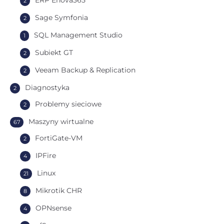
2
Sage Symfonia
2
SQL Management Studio
1
Subiekt GT
2
Veeam Backup & Replication
2
Diagnostyka
2
Problemy sieciowe
2
Maszyny wirtualne
67
FortiGate-VM
2
IPFire
4
Linux
21
Mikrotik CHR
8
OPNsense
4