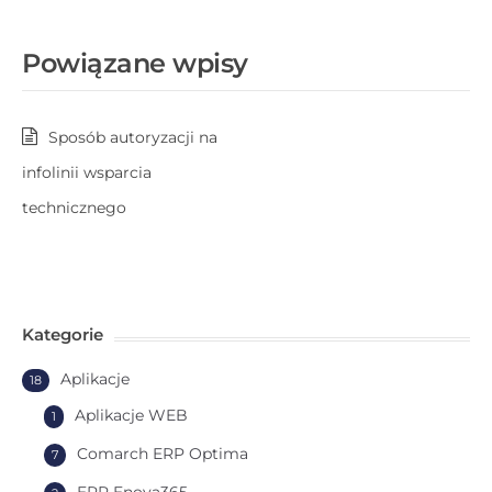
Powiązane wpisy
Sposób autoryzacji na
infolinii wsparcia
technicznego
Kategorie
Aplikacje
18
Aplikacje WEB
1
Comarch ERP Optima
7
ERP Enova365