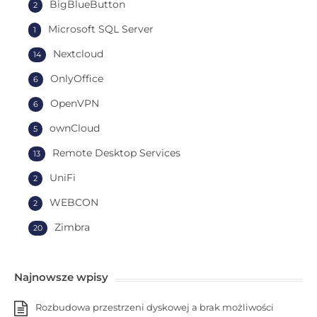
BigBlueButton
2
Microsoft SQL Server
1
Nextcloud
14
OnlyOffice
6
OpenVPN
6
ownCloud
5
Remote Desktop Services
13
UniFi
2
WEBCON
2
Zimbra
20
Najnowsze wpisy
Rozbudowa przestrzeni dyskowej a brak możliwości