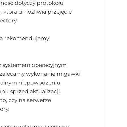
ność dotyczy protokołu
 która umożliwia przejęcie
ectory.
nia rekomendujemy
w z systemem operacyjnym
ą zalecamy wykonanie migawki
tualnym niepowodzeniu
anu sprzed aktualizacji.
to, czy na serwerze
ory.
 sieci publicznej zalecamy