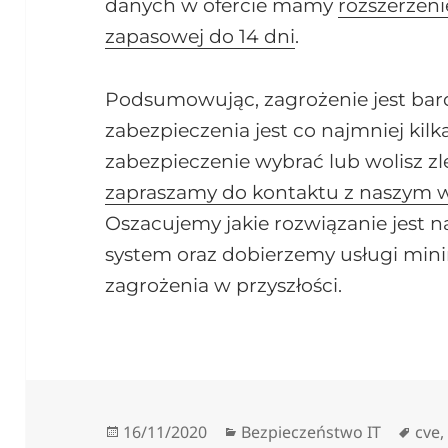
danych w ofercie mamy
rozszerzen
zapasowej do 14 dni
.
Podsumowując, zagrożenie jest bar
zabezpieczenia jest co najmniej kilka.
zabezpieczenie wybrać lub wolisz zl
zapraszamy do kontaktu z naszym 
Oszacujemy jakie rozwiązanie jest n
system oraz dobierzemy usługi min
zagrożenia w przyszłości.
Data
Kategorie
Tagi
16/11/2020
Bezpieczeństwo IT
cve