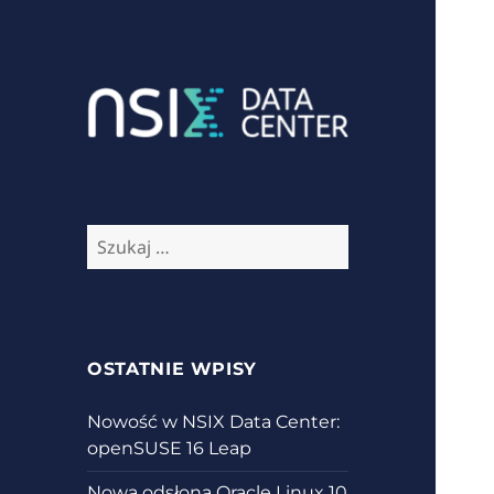
Aktualności ze świata IT
NSIX Blog
Szukaj:
OSTATNIE WPISY
Nowość w NSIX Data Center:
openSUSE 16 Leap
Nowa odsłona Oracle Linux 10