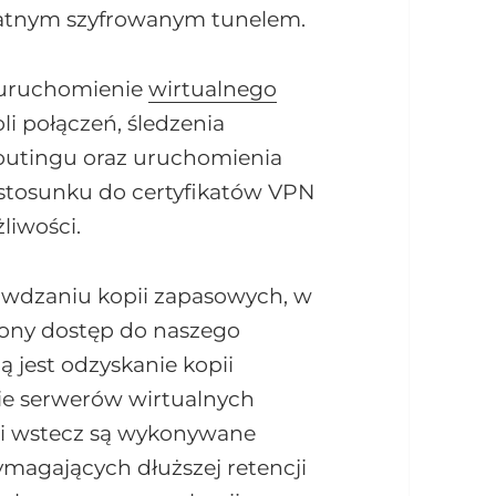
watnym szyfrowanym tunelem.
t uruchomienie
wirtualnego
li połączeń, śledzenia
routingu oraz uruchomienia
w stosunku do certyfikatów VPN
liwości.
awdzaniu kopii zapasowych, w
iony dostęp do naszego
ą jest odzyskanie kopii
ie serwerów wirtualnych
ni wstecz są wykonywane
ymagających dłuższej retencji