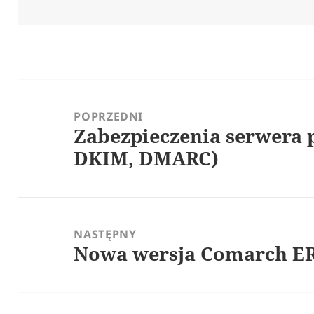
publikacji
Nawigacja
wpisu
POPRZEDNI
Zabezpieczenia serwera 
Poprzedni
DKIM, DMARC)
wpis:
NASTĘPNY
Nowa wersja Comarch ER
Następny
wpis: