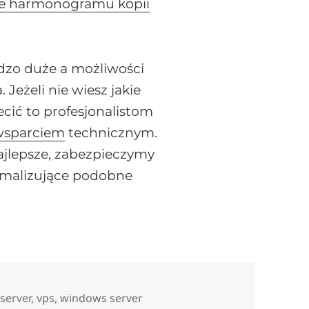
ie harmonogramu kopii
dzo duże a możliwości
 Jeżeli nie wiesz jakie
ecić to profesjonalistom
wsparciem
technicznym.
ajlepsze, zabezpieczymy
imalizujące podobne
,
server
,
vps
,
windows server