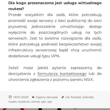
Dla kogo przeznaczona jest usługa wirtualnego
routera?
Przede wszystkim dla osób, które potrzebują
przenieść swoje serwery z sieci publicznej do sieci
prywatnej jednocześnie umożliwiając dostęp
wyłącznie do poszczególnych usług na tych
serwerach. Jest to świetne rozwiązanie dla osób,
które potrzebują podnieść bezpieczeństwo swojej
infrastruktury serwerowej bądź chcą uruchomić
dodatkowe usługi typu VPN.
Jeżeli masz jakieś pytania zapraszamy do
skorzystania z
formularza kontaktowego
lub do
utworzenia zgłoszenia z poziomu panelu NSIX.
Data
Kategorie
Tagi
14/01/2020
Zapory sieciowe
chr
,
firewall
,
mikrotik
,
publikacji
router
,
routeros
,
server
,
vpn
,
vps