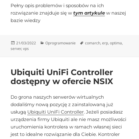
Pełny opis problemów i sposobów na ich
rozwiązanie znajduje się w
tym artykule
w naszej
bazie wiedzy
Data
Kategorie
Tagi
21/03/2022
Oprogramowanie
comarch
,
erp
,
optima
,
publikacji
server
,
vps
Ubiquiti UniFi Controller
dostępny w ofercie NSIX
Do grona naszych serwerów wirtualnych
dodaliśmy nową pozycję z zainstalowaną już
usługą
Ubiquiti UniFi Controller
. Jeżeli posiadasz
urządzenia firmy Ubiquiti ale nie masz możliwości
uruchomienia kontrolera w ramach własnej sieci
jest to idealne rozwiązanie dla Ciebie. Kontroler