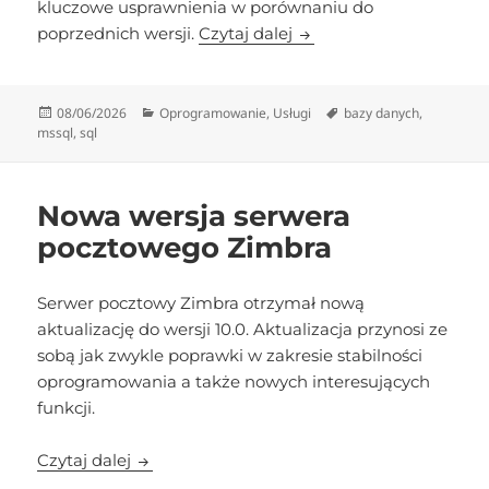
kluczowe usprawnienia w porównaniu do
Microsoft SQL Server 20
poprzednich wersji.
Czytaj dalej
Data
Kategorie
Tagi
08/06/2026
Oprogramowanie
,
Usługi
bazy danych
,
publikacji
mssql
,
sql
Nowa wersja serwera
pocztowego Zimbra
Serwer pocztowy Zimbra otrzymał nową
aktualizację do wersji 10.0. Aktualizacja przynosi ze
sobą jak zwykle poprawki w zakresie stabilności
oprogramowania a także nowych interesujących
funkcji.
Nowa wersja serwera pocztowego Zimbra
Czytaj dalej