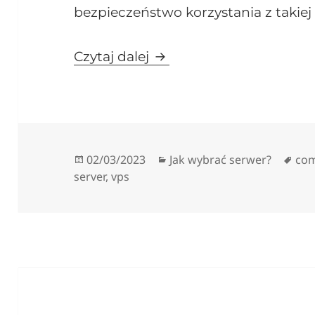
bezpieczeństwo korzystania z takiej 
Praca zdalna na serwer
Czytaj dalej
Data
Kategorie
Tag
02/03/2023
Jak wybrać serwer?
co
publikacji
server
,
vps