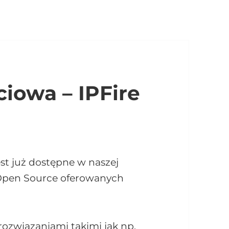
iowa – IPFire
est już dostępne w naszej
ń Open Source oferowanych
związaniami takimi jak np.