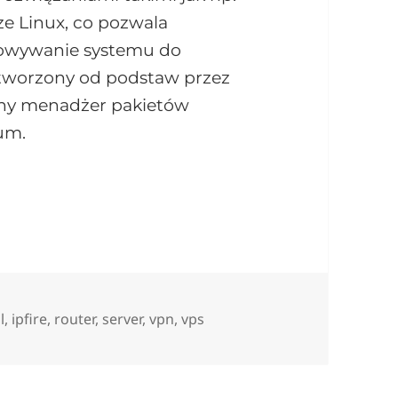
ze Linux, co pozwala
sowywanie systemu do
stworzony od podstaw przez
asny menadżer pakietów
ium.
PFire już w sklepie
l
,
ipfire
,
router
,
server
,
vpn
,
vps