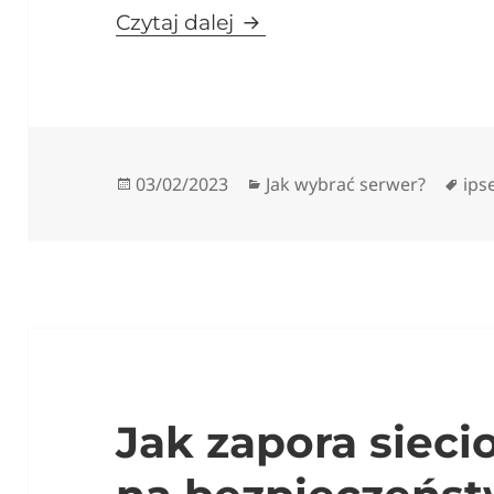
Jak połączyć swoją sieć
Czytaj dalej
Data
Kategorie
Tag
03/02/2023
Jak wybrać serwer?
ips
publikacji
Jak zapora siec