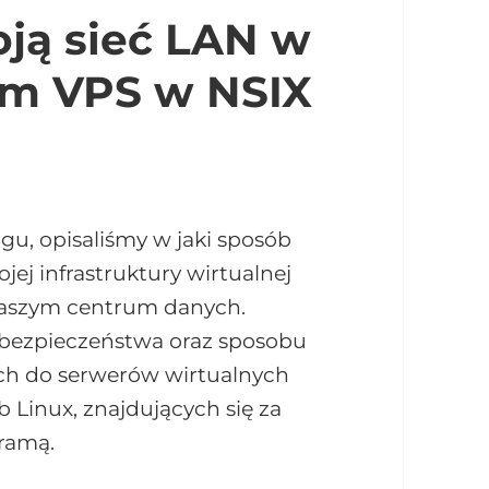
oją sieć LAN w
em VPS w NSIX
u, opisaliśmy w jaki sposób
ej infrastruktury wirtualnej
naszym centrum danych.
i bezpieczeństwa oraz sposobu
h do serwerów wirtualnych
Linux, znajdujących się za
bramą.