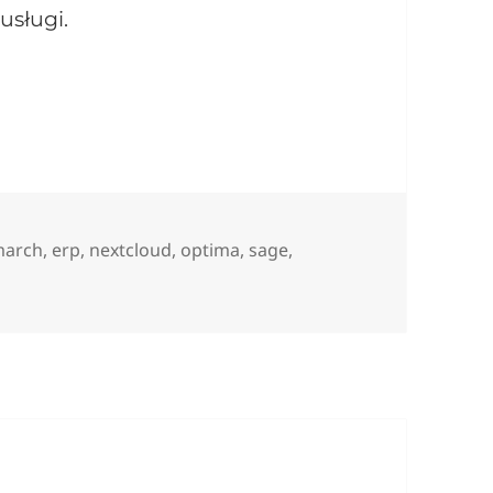
usługi.
ach VPS w NSIX
i
march
,
erp
,
nextcloud
,
optima
,
sage
,