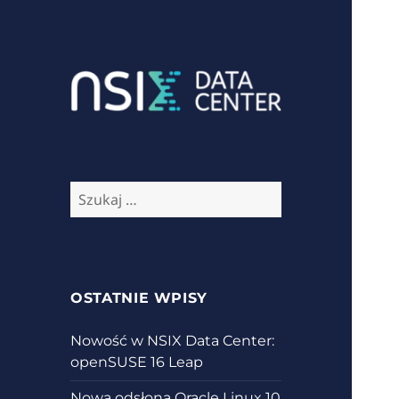
Aktualności ze świata IT
NSIX Blog
Szukaj:
OSTATNIE WPISY
Nowość w NSIX Data Center:
openSUSE 16 Leap
Nowa odsłona Oracle Linux 10