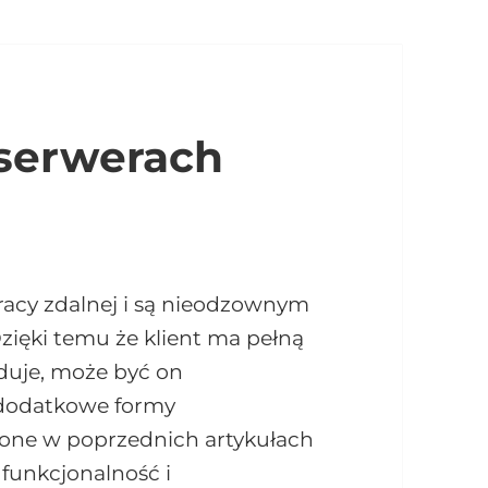
 serwerach
racy zdalnej i są nieodzownym
zięki temu że klient ma pełną
jduje, może być on
 dodatkowe formy
ione w poprzednich artykułach
funkcjonalność i