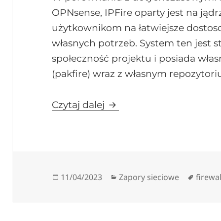
OPNsense, IPFire oparty jest na jądr
użytkownikom na łatwiejsze dosto
własnych potrzeb. System ten jest 
społeczność projektu i posiada wł
(pakfire) wraz z własnym repozytor
Nowa zapora sieciowa – I
Czytaj dalej
Data
Kategorie
Tagi
11/04/2023
Zapory sieciowe
firewal
publikacji