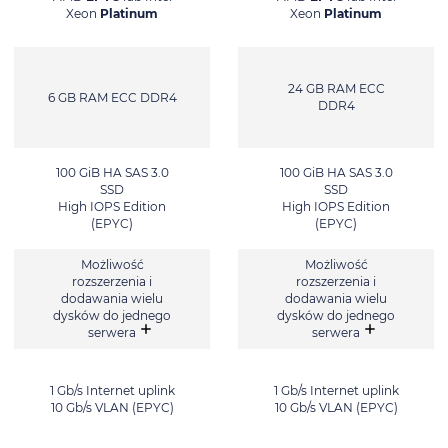
Xeon
Platinum
Xeon
Platinum
24 GB RAM ECC
6 GB RAM ECC DDR4
DDR4
100 GiB HA SAS 3.0
100 GiB HA SAS 3.0
SSD
SSD
High IOPS Edition
High IOPS Edition
(EPYC)
(EPYC)
Możliwość
Możliwość
rozszerzenia i
rozszerzenia i
dodawania wielu
dodawania wielu
dysków do jednego
dysków do jednego
serwera
serwera
1 Gb/s Internet uplink
1 Gb/s Internet uplink
10 Gb/s VLAN (EPYC)
10 Gb/s VLAN (EPYC)