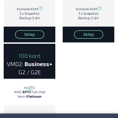
Konsola KVM
Konsola KVM
3 x Snapshot
3 x Snapshot
Backup 3 dni
Backup 3 dni
Sklep
Sklep
100 kont
VM02:
Business+
G2 / G2E
420 zł/mc
4vCPU
netto
AMD
EPYC
lub Intel
Xeon
Platinum