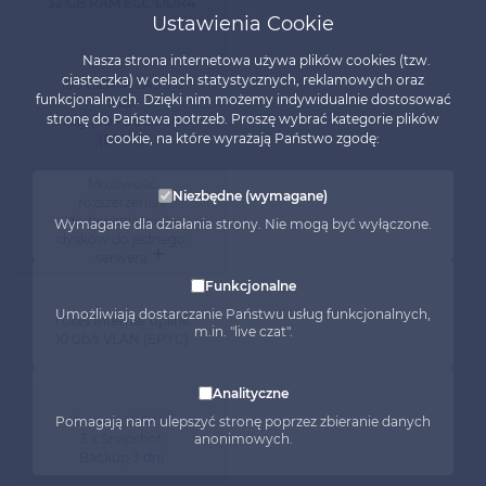
32 GB RAM ECC DDR4
Ustawienia Cookie
Nasza strona internetowa używa plików cookies (tzw.
ciasteczka) w celach statystycznych, reklamowych oraz
100 GiB HA SAS 3.0
funkcjonalnych. Dzięki nim możemy indywidualnie dostosować
SSD
stronę do Państwa potrzeb. Proszę wybrać kategorie plików
High IOPS Edition
cookie, na które wyrażają Państwo zgodę:
(EPYC)
Możliwość
Niezbędne (wymagane)
rozszerzenia i
dodawania wielu
Wymagane dla działania strony. Nie mogą być wyłączone.
dysków do jednego
serwera
Funkcjonalne
Umożliwiają dostarczanie Państwu usług funkcjonalnych,
1 Gb/s Internet uplink
m.in. "live czat".
10 Gb/s VLAN (EPYC)
Analityczne
Konsola KVM
Pomagają nam ulepszyć stronę poprzez zbieranie danych
3 x Snapshot
anonimowych.
Backup 3 dni