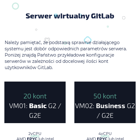
Serwer wirtualny GitLab
Należy pamiętać, że podstawą sprawnie działającego
systemu jest dobór odpowiednich parametrów serwera.
Poniżej znajdą Państwo przykładowe konfiguracje
serwerów w zależności od docelowej ilości kont
użytkowników GitLab.
20 kont
50 kont
VM01:
Basic
G2 /
VM02:
Business
G2
G2E
/ G2E
132 zł/mc
354 zł/mc
2vCPU
4vCPU
netto
netto
AMD
EPYC
lub Intel
AMD
EPYC
lub Intel