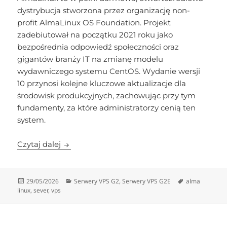
dystrybucja stworzona przez organizację non-
profit AlmaLinux OS Foundation. Projekt
zadebiutował na początku 2021 roku jako
bezpośrednia odpowiedź społeczności oraz
gigantów branży IT na zmianę modelu
wydawniczego systemu CentOS. Wydanie wersji
10 przynosi kolejne kluczowe aktualizacje dla
środowisk produkcyjnych, zachowując przy tym
fundamenty, za które administratorzy cenią ten
system.
Nowość w ofercie NSIX Data Center: AlmaLi
Czytaj dalej
Data
Kategorie
Tagi
29/05/2026
Serwery VPS G2
,
Serwery VPS G2E
alma
publikacji
linux
,
sever
,
vps