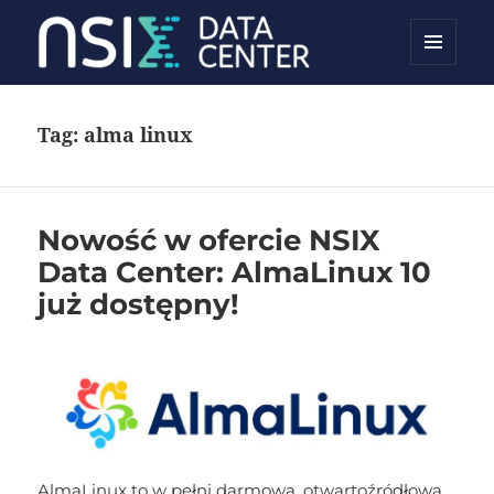
MENU
NSIX Blog
I
WIDGETY
Tag:
alma linux
Nowość w ofercie NSIX
Data Center: AlmaLinux 10
już dostępny!
AlmaLinux to w pełni darmowa, otwartoźródłowa