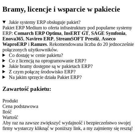
Bramy, licencje i wsparcie w pakiecie
Jakie systemy ERP obsługuje pakiet?
Pakiet ERP Medium to oferta infrastruktury pod popularne systemy
ERP:
Comarch ERP Optima
,
InsERT GT
,
SAGE Symfonia
,
Enova365
,
Navireo ERP
,
StreamSOFT Prestiż
,
Asseco
WaproERP
i
Ramzes
. Rekomendowana liczba do 20 jednocześnie
połączonych użytkowników.
Co dostaję w cenie pakietu?
Co z licencją na oprogramowanie ERP?
Jakie bramy dostępne są w pakietach ERP?
Z czym połączę środowisko ERP?
Na jakim sprzęcie działa Pakiet ERP?
Zawartość pakietu:
Produkt
Cena podstawowa
Ilość
Wartość
Aby raz na zawsze zwiększyć wydajność i bezpieczeństwo swojej
firmy wystarczy kliknąć w poniższy link, a my zajmiemy się resztą!