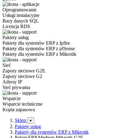
Oprogramowanie
Usługi instalacyjne
Bazy danych SQL
Licencja RDS
Pakiety usług
Pakiety dla systemów ERP z Ipfire
Pakiety dla systemów ERP z pfSense
Pakiety dla systemów ERP z Mikrotik
Sieć
Zapory sieciowe G2E
Zapory sieciowe G2
Adresy IP
Sieć prywatna
Wsparcie
Wsparcie techniczne
Kopia zapasowa
Sklep
▾
Pakiety usług
Pakiety dla systemów ERP z Mikrotik
Pakiet ERP Medium Mikrotik G2E