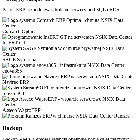
Pakiet ERP rozbudujesz o kolejne serwery pod SQL i RDS.
Comarch Optima
InsERT GT
SAGE Symfonia
enova365
Navireo ERP
StreamSOFT
Asseco WaproERP
Ramzes
Backup
Backup VM z 3-dniową retencją obejmuje kopię całej maszyny: