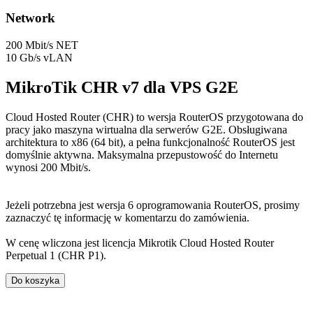
Network
200 Mbit/s NET
10 Gb/s vLAN
MikroTik CHR v7 dla VPS G2E
Cloud Hosted Router (CHR) to wersja RouterOS przygotowana do
pracy jako maszyna wirtualna dla serwerów G2E. Obsługiwana
architektura to x86 (64 bit), a pełna funkcjonalność RouterOS jest
domyślnie aktywna. Maksymalna przepustowość do Internetu
wynosi 200 Mbit/s.
Jeżeli potrzebna jest wersja 6 oprogramowania RouterOS, prosimy
zaznaczyć tę informację w komentarzu do zamówienia.
W cenę wliczona jest licencja Mikrotik Cloud Hosted Router
Perpetual 1 (CHR P1).
Do koszyka
Wybór systemu operacyjnego możliwy jest w koszyku,