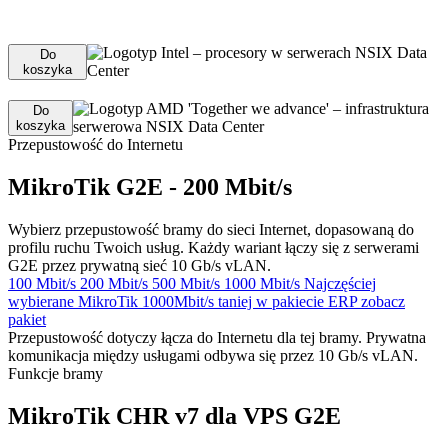
podczas zakupu serwera.
Do
koszyka
Do
koszyka
Przepustowość do Internetu
MikroTik G2E - 200 Mbit/s
Wybierz przepustowość bramy do sieci Internet, dopasowaną do
profilu ruchu Twoich usług. Każdy wariant łączy się z serwerami
G2E przez prywatną sieć 10 Gb/s vLAN.
100
Mbit/s
200
Mbit/s
500
Mbit/s
1000
Mbit/s
Najczęściej
wybierane
MikroTik 1000Mbit/s
taniej w pakiecie ERP
zobacz
pakiet
Przepustowość dotyczy łącza do Internetu dla tej bramy. Prywatna
komunikacja między usługami odbywa się przez 10 Gb/s vLAN.
Funkcje bramy
MikroTik CHR v7 dla VPS G2E