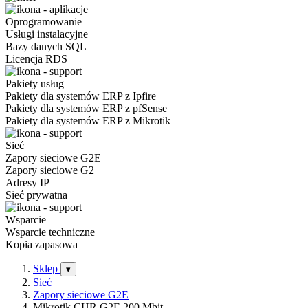
Oprogramowanie
Usługi instalacyjne
Bazy danych SQL
Licencja RDS
Pakiety usług
Pakiety dla systemów ERP z Ipfire
Pakiety dla systemów ERP z pfSense
Pakiety dla systemów ERP z Mikrotik
Sieć
Zapory sieciowe G2E
Zapory sieciowe G2
Adresy IP
Sieć prywatna
Wsparcie
Wsparcie techniczne
Kopia zapasowa
Sklep
▾
Sieć
Zapory sieciowe G2E
Mikrotik CHR G2E 200 Mbit