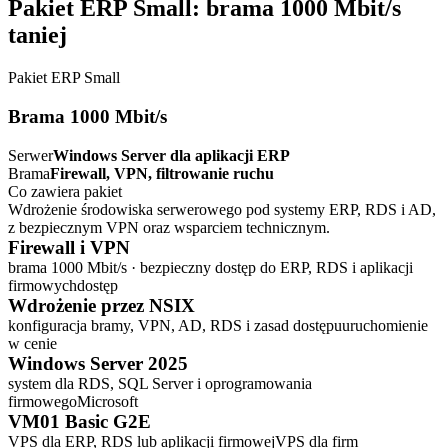
Pakiet ERP Small: brama 1000 Mbit/s
taniej
Pakiet ERP Small
Brama
1000 Mbit/s
Serwer
Windows Server dla aplikacji ERP
Brama
Firewall, VPN, filtrowanie ruchu
Co zawiera pakiet
Wdrożenie środowiska serwerowego pod systemy ERP, RDS i AD,
z bezpiecznym VPN oraz wsparciem technicznym.
Firewall i VPN
brama 1000 Mbit/s
· bezpieczny dostęp do ERP, RDS i aplikacji
firmowych
dostęp
Wdrożenie przez NSIX
konfiguracja bramy, VPN, AD, RDS i zasad dostępu
uruchomienie
w cenie
Windows Server 2025
system dla RDS, SQL Server i oprogramowania
firmowego
Microsoft
VM01 Basic G2E
VPS dla ERP, RDS lub aplikacji firmowej
VPS dla firm