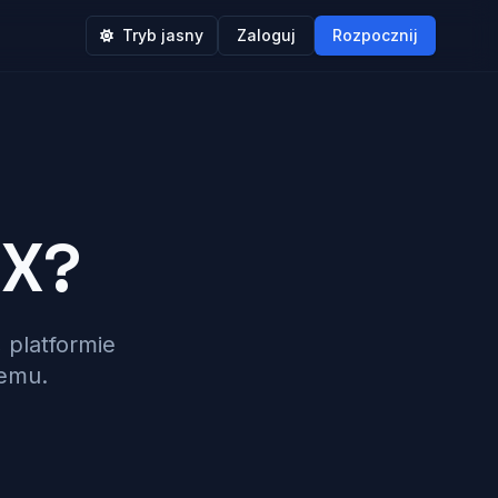
Tryb jasny
Zaloguj
Rozpocznij
IX?
 platformie
temu.