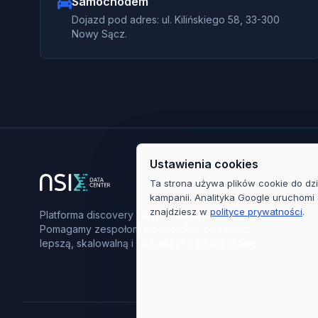
Samochodem
Dojazd pod adres: ul. Kilińskiego 58, 33-300
Nowy Sącz.
Ustawienia cookies
Ta strona używa plików cookie do dzi
kampanii. Analityka Google uruchomi 
znajdziesz w
polityce prywatności
.
Platforma discovery klasy enterprise.
Pomagamy zespołom inżynierskim budować
lepszą, skalowalną i bezpieczną infrastrukturę.