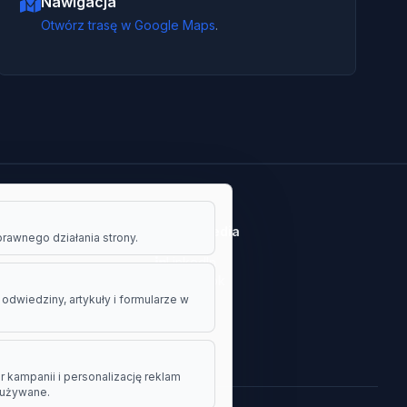
Nawigacja
Otwórz trasę w Google Maps
.
Social Media
awnego działania strony.
LinkedIn
Facebook
dwiedziny, artykuły i formularze w
 kampanii i personalizację reklam
 używane.