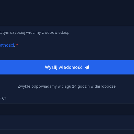
t, tym szybciej wrócimy z odpowiedzią.
atności
.
*
Wyślij wiadomość
Zwykle odpowiadamy w ciągu 24 godzin w dni robocze.
 + 6?