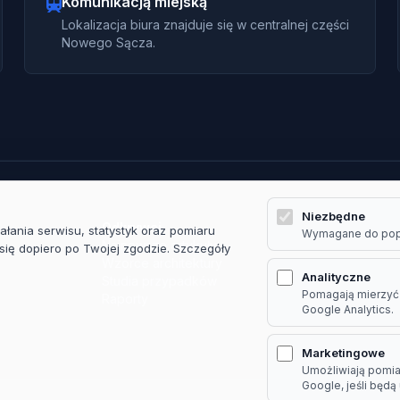
Komunikacją miejską
Lokalizacja biura znajduje się w centralnej części
Nowego Sącza.
Niezbędne
Odkrywaj
Firma
ałania serwisu, statystyk oraz pomiaru
Wymagane do popr
Najnowsze artykuły
O nas
się dopiero po Twojej zgodzie. Szczegóły
Wzorce architektury
Kontakt
Analityczne
Studia przypadków
Pomagają mierzyć o
Raporty
Google Analytics.
Marketingowe
Umożliwiają pomiar
Google, jeśli będą