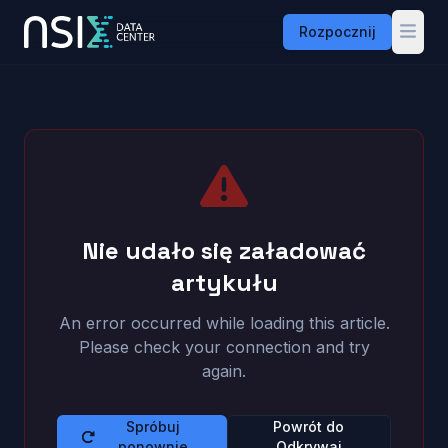
Rozpocznij
Przejdź do treści
Nie udało się załadować
artykułu
An error occurred while loading this article.
Please check your connection and try
again.
Spróbuj
Powrót do
ponownie
Odkrywaj