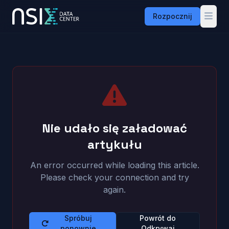
Rozpocznij
Przejdź do treści
Nie udało się załadować
artykułu
An error occurred while loading this article.
Please check your connection and try
again.
Spróbuj
Powrót do
ponownie
Odkrywaj