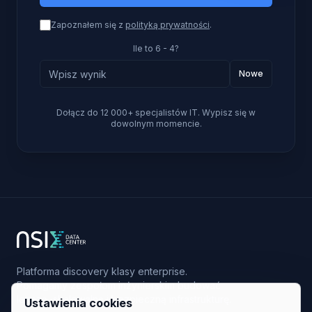
Zapoznałem się z
polityką prywatności
.
Ile to 6 - 4?
Nowe
Dołącz do 12 000+ specjalistów IT. Wypisz się w
dowolnym momencie.
Platforma discovery klasy enterprise.
Pomagamy zespołom inżynierskim budować
lepszą, skalowalną i bezpieczną infrastrukturę.
Ustawienia cookies