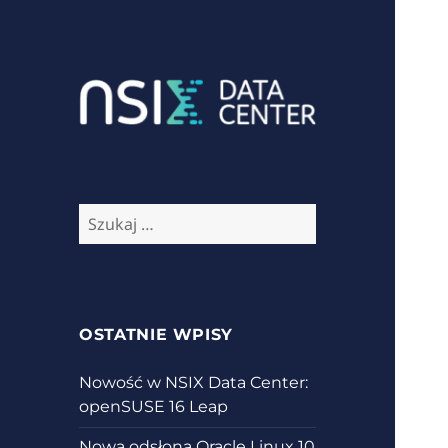
Aktualności ze świata IT
NSIX Blog
Szukaj:
OSTATNIE WPISY
Nowość w NSIX Data Center:
openSUSE 16 Leap
Nowa odsłona Oracle Linux 10