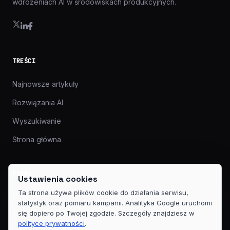
wdrożeniach AI w środowiskach produkcyjnych.
TREŚCI
Najnowsze artykuły
Rozwiązania AI
Wyszukiwanie
Strona główna
FIRMA
Ustawienia cookies
Ta strona używa plików cookie do działania serwisu,
O nas
statystyk oraz pomiaru kampanii. Analityka Google uruchomi
się dopiero po Twojej zgodzie. Szczegóły znajdziesz w
Kontakt
polityce prywatności
.