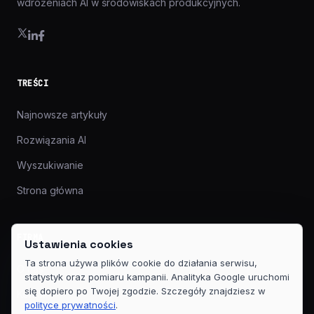
wdrożeniach AI w środowiskach produkcyjnych.
TREŚCI
Najnowsze artykuły
Rozwiązania AI
Wyszukiwanie
Strona główna
FIRMA
Ustawienia cookies
Ta strona używa plików cookie do działania serwisu,
O nas
statystyk oraz pomiaru kampanii. Analityka Google uruchomi
się dopiero po Twojej zgodzie. Szczegóły znajdziesz w
Kontakt
polityce prywatności
.