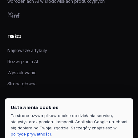
wdrożeniach AI w środowiskach produkcyjnych.
TREŚCI
Najnowsze artykuły
Rozwiązania AI
Wyszukiwanie
Strona główna
FIRMA
Ustawienia cookies
Ta strona używa plików cookie do działania serwisu,
O nas
statystyk oraz pomiaru kampanii. Analityka Google uruchomi
się dopiero po Twojej zgodzie. Szczegóły znajdziesz w
Kontakt
polityce prywatności
.